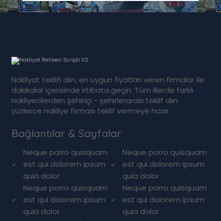
Nakliyat teklifi alın, en uygun fiyatları veren firmalar ile
dakikalar içerisinde irtibata geçin. Tüm illerde farklı
nakliyecilerden şehiriçi - şehirlerarası teklif alın.
yüzlerce nakliye firması teklif vermeye hazır.
Bağlantılar & Sayfalar
Neque porro quisquam
Neque porro quisquam
est qui dolorem ipsum
est qui dolorem ipsum
quia dolor
quia dolor
Neque porro quisquam
Neque porro quisquam
est qui dolorem ipsum
est qui dolorem ipsum
quia dolor
quia dolor